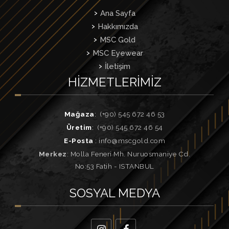
Ana Sayfa
Hakkımızda
MSC Gold
MSC Eyewear
İletişim
HIZMETLERIMIZ
Mağaza
:
(+90) 545 672 46 53
Üretim
:
(+90) 545 672 46 54
E-Posta
:
info@mscgold.com
Merkez
: Molla Feneri Mh. Nuruosmaniye Cd.
No:53 Fatih - ISTANBUL
SOSYAL
MEDYA